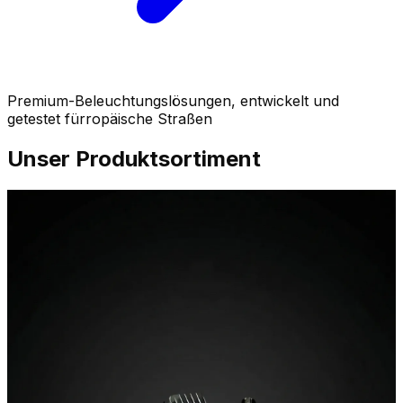
Premium-Beleuchtungslösungen, entwickelt und
getestet fürropäische Straßen
Unser Produktsortiment
01 / Lighting
Scheinwerfer
Sequenzielle Lichtinszenierung, Switchback-Tagfahrlicht
und ECE-konformes Lichtbild. Schärfere Ausleuchtung,
cleane Optik, 100 % Plug-and-Play.
Scheinwerfer entdecken