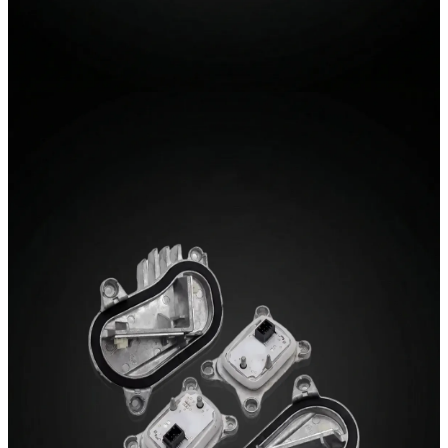
03 / Retrofit
Tagfahrlicht-Module
Umschaltbares Tagfahrlicht (Weiß/Gelb). Premium-
Retrofit-Module mit Plug-and-Play-Montage und
vormontierten Kühlkörpern.
TFL-Module entdecken