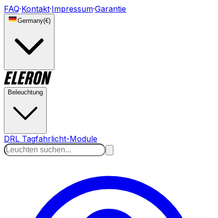
FAQ
·
Kontakt
·
Impressum
·
Garantie
Germany
(
€
)
Beleuchtung
DRL Tagfahrlicht-Module