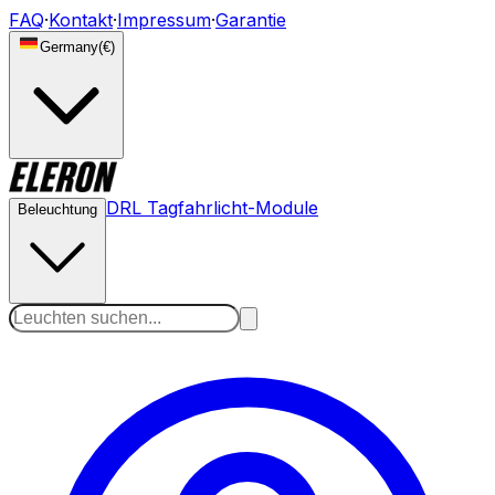
FAQ
·
Kontakt
·
Impressum
·
Garantie
Germany
(
€
)
DRL Tagfahrlicht-Module
Beleuchtung