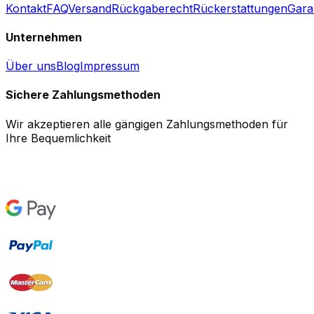
Kontakt
FAQ
Versand
Rückgaberecht
Rückerstattungen
Gara
Unternehmen
Über uns
Blog
Impressum
Sichere Zahlungsmethoden
Wir akzeptieren alle gängigen Zahlungsmethoden für
Ihre Bequemlichkeit