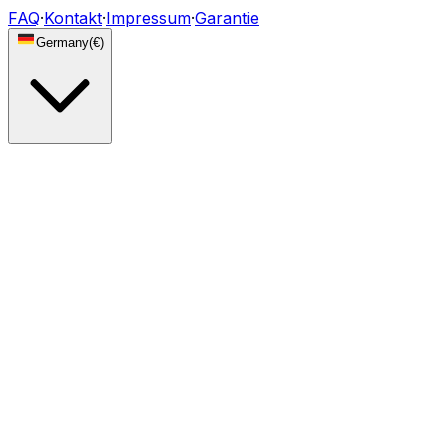
FAQ
·
Kontakt
·
Impressum
·
Garantie
Germany
(
€
)
Beleuchtung
DRL Tagfahrlicht-Module