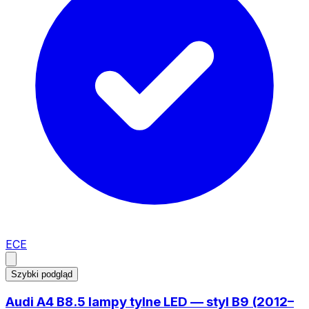
ECE
Szybki podgląd
Audi A4 B8.5 lampy tylne LED — styl B9 (2012–