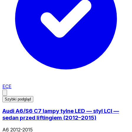
ECE
Szybki podgląd
Audi A6/S6 C7 lampy tylne LED — styl LCI —
sedan przed liftingiem (2012–2015)
A6 2012-2015