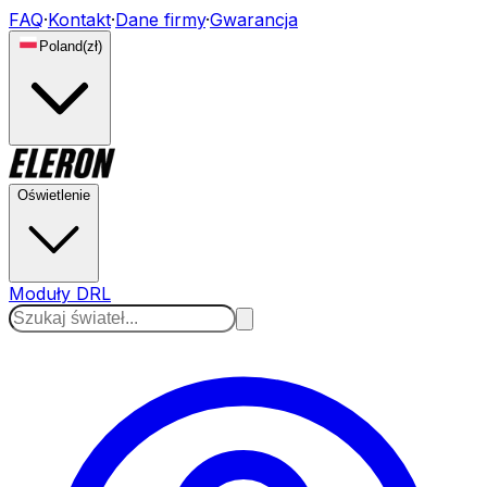
FAQ
·
Kontakt
·
Dane firmy
·
Gwarancja
Poland
(
zł
)
Oświetlenie
Moduły DRL