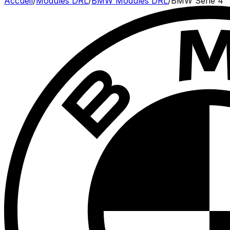
Accueil
/
Modules DRL
/
BMW
Modules DRL
/
BMW
Série 4