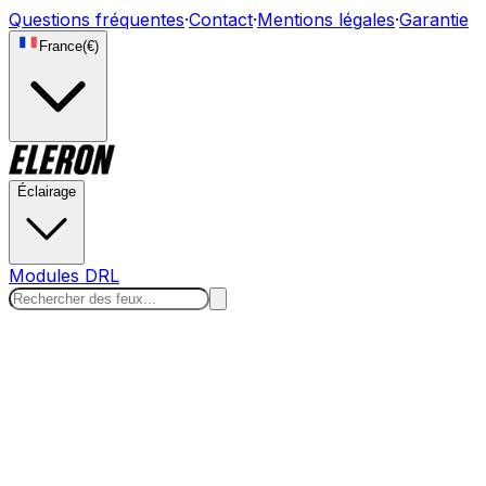
Questions fréquentes
·
Contact
·
Mentions légales
·
Garantie
France
(
€
)
Éclairage
Modules DRL