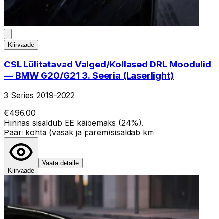
Kiirvaade
CSL Lülitatavad Valged/Kollased DRL Moodulid
— BMW G20/G21 3. Seeria (Laserlight)
3 Series 2019-2022
€496.00
Hinnas sisaldub EE käibemaks (24%).
Paari kohta (vasak ja parem)
sisaldab km
Vaata detaile
Kiirvaade