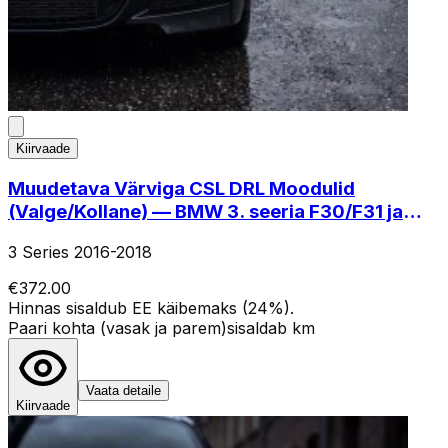
Kiirvaade
Muudetava Värviga CSL DRL Moodulid
(Valge/Kollane) — BMW 3. seeria F30/F31 ja
F80 M3 (LCI Icon LED)
3 Series 2016-2018
€372.00
Hinnas sisaldub EE käibemaks (24%).
Paari kohta (vasak ja parem)
sisaldab km
Vaata detaile
Kiirvaade