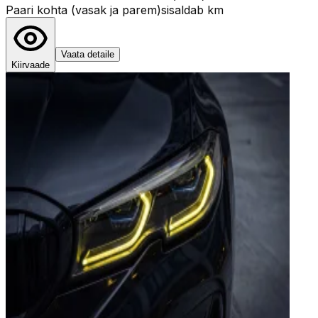
Paari kohta (vasak ja parem)
sisaldab km
Vaata detaile
Kiirvaade