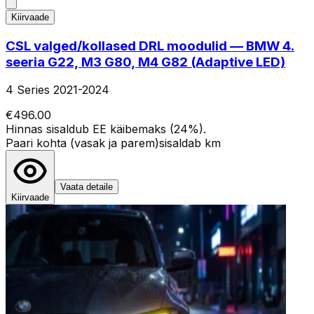
Kiirvaade
CSL valged/kollased DRL moodulid — BMW 4.
seeria G22, M3 G80, M4 G82 (Adaptive LED)
4 Series 2021-2024
€496.00
Hinnas sisaldub EE käibemaks (24%).
Paari kohta (vasak ja parem)
sisaldab km
Vaata detaile
Kiirvaade