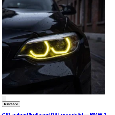
Kiirvaade
CSL valged/kollased DRL moodulid — BMW 2.