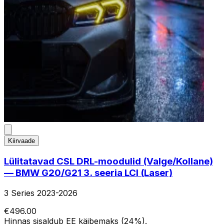
Kiirvaade
Lülitatavad CSL DRL-moodulid (Valge/Kollane)
— BMW G20/G21 3. seeria LCI (Laser)
3 Series 2023-2026
€496.00
Hinnas sisaldub EE käibemaks (24%).