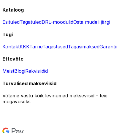
Kataloog
Esituled
Tagatuled
DRL-moodulid
Osta mudeli järgi
Tugi
Kontakt
KKK
Tarne
Tagastused
Tagasimaksed
Garantii
Ettevõte
Meist
Blogi
Rekvisiidid
Turvalised makseviisid
Võtame vastu kõik levinumad makseviisid – teie
mugavuseks