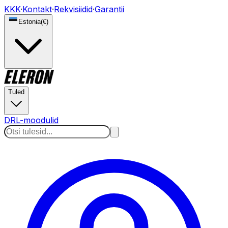
KKK
·
Kontakt
·
Rekvisiidid
·
Garantii
Estonia
(
€
)
Tuled
DRL-moodulid