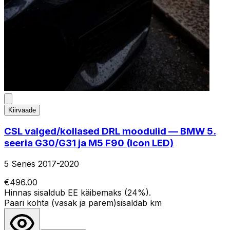
Kiirvaade
CSL valged/kollased DRL moodulid — BMW 5.
seeria G30/G31 ja M5 F90 (Icon LED)
5 Series 2017-2020
€496.00
Hinnas sisaldub EE käibemaks (24%).
Paari kohta (vasak ja parem)
sisaldab km