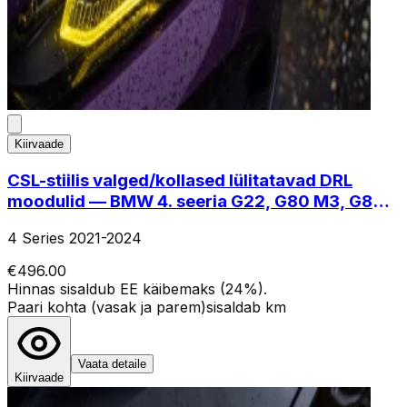
Kiirvaade
CSL-stiilis valged/kollased lülitatavad DRL
moodulid — BMW 4. seeria G22, G80 M3, G82
M4 Laser
4 Series 2021-2024
€496.00
Hinnas sisaldub EE käibemaks (24%).
Paari kohta (vasak ja parem)
sisaldab km
Vaata detaile
Kiirvaade