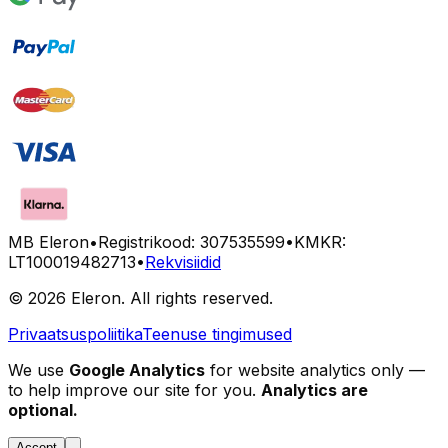
MB Eleron
•
Registrikood: 307535599
•
KMKR:
LT100019482713
•
Rekvisiidid
©
2026
Eleron. All rights reserved.
Privaatsuspoliitika
Teenuse tingimused
We use
Google Analytics
for website analytics only —
to help improve our site for you.
Analytics are
optional.
Accept