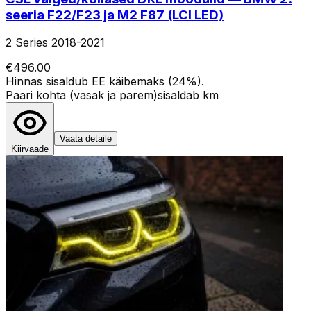
seeria F22/F23 ja M2 F87 (LCI LED)
2 Series 2018-2021
€496.00
Hinnas sisaldub EE käibemaks (24%).
Paari kohta (vasak ja parem)
sisaldab km
Vaata detaile
Kiirvaade