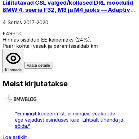
Lülitatavad CSL valged/kollased DRL moodulid
BMW 4. seeria F32, M3 ja M4 jaoks — Adaptive
LED Icon
4 Series 2017-2020
€496.00
Hinnas sisaldub EE käibemaks (24%).
Paari kohta (vasak ja parem)
sisaldab km
Vaata detaile
Kiirvaade
Meist kirjutatakse
“
Ei mingit kodeerimist, ei mingeid veakoode
ega vajadust esinduses käia. Lihtsalt ühenda ja
sõida.
”
Loe artiklit