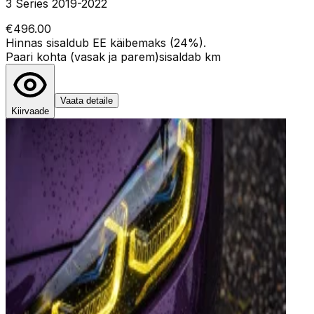
3 Series 2019-2022
€496.00
Hinnas sisaldub EE käibemaks (24%).
Paari kohta (vasak ja parem)
sisaldab km
Vaata detaile
Kiirvaade