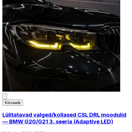
Kiirvaade
Lülitatavad valged/kollased CSL DRL moodulid
— BMW G20/G21 3. seeria (Adaptive LED)