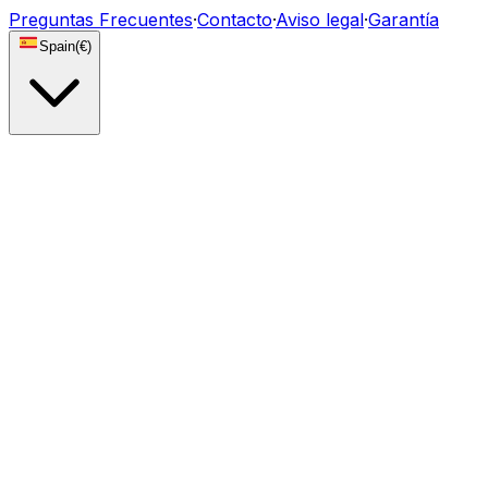
Preguntas Frecuentes
·
Contacto
·
Aviso legal
·
Garantía
Spain
(
€
)
Luces
Módulos DRL