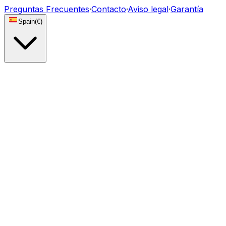
Preguntas Frecuentes
·
Contacto
·
Aviso legal
·
Garantía
Spain
(
€
)
Luces
Módulos DRL