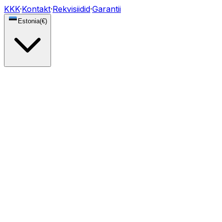
KKK
·
Kontakt
·
Rekvisiidid
·
Garantii
Estonia
(
€
)
Tuled
DRL-moodulid