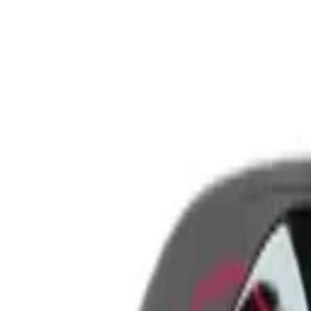
Prisijungti
Pradžia