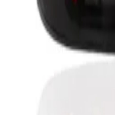
Priekiniai žibintai