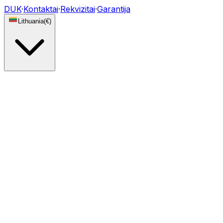
DUK
·
Kontaktai
·
Rekvizitai
·
Garantija
Lithuania
(
€
)
Žibintai
DRL moduliai