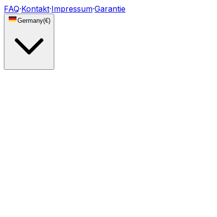
FAQ
·
Kontakt
·
Impressum
·
Garantie
Germany
(
€
)
Beleuchtung
DRL Tagfahrlicht-Module